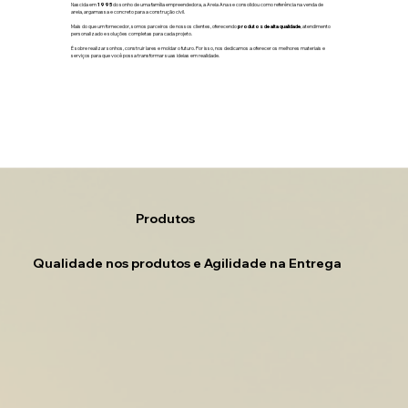
Nascida em
1995
do sonho de uma família empreendedora, a Areia Ana se consolidou como
referência na venda de
areia, argamassa e concreto
para a construção civil.
Mais do que um fornecedor, somos parceiros de nossos clientes, oferecendo
produtos de alta qualidade
, atendimento
personalizado e soluções completas para cada projeto.
É sobre realizar sonhos, construir lares e moldar o futuro. Por isso, nos dedicamos a oferecer os melhores materiais e
serviços para que você possa transformar suas ideias em realidade.
Produtos
Qualidade nos produtos e Agilidade na Entrega