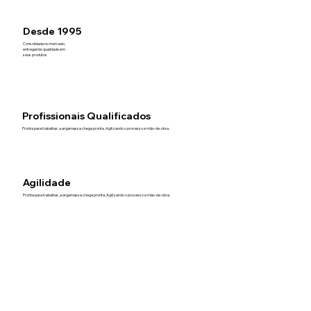
Desde 1995
Consolidada no mercado,
entregando qualidade em
seus produtos
Profissionais Qualificados
Pronta para trabalhar, a argamassa chega pronta. Agilizando o processo e mão-de-obra.
Agilidade
Pronta para trabalhar, a argamassa chega pronta. Agilizando o processo e mão-de-obra.